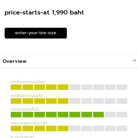
price-starts-at 1,990 baht
enter-your-tire-size
Overview
การยึดเกาะถนนเปียก
การยึดเกาะถนนแห้ง
การประหยัดน้ำมัน
การควบคุมการทรงตัว
ความนุ่มสบาย